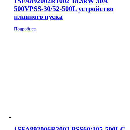
1SFA892002R1002 18.5kW 30A
500VPSS-30/52-500L устройство
плавного пуска
Подробнее
1SFA892006R2002 PSS60/105-500LC