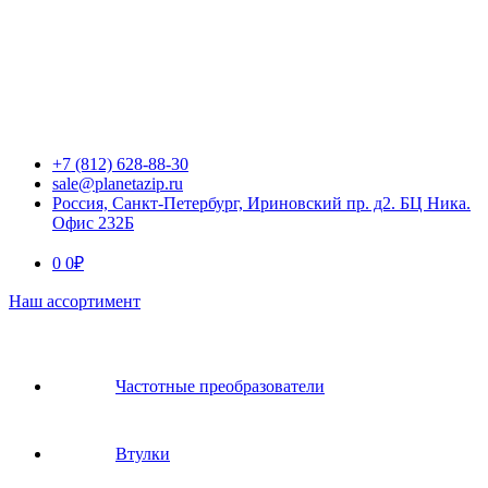
+7 (812) 628-88-30
sale@planetazip.ru
Россия, Санкт-Петербург, Ириновский пр. д2. БЦ Ника.
Офис 232Б
0
0
₽
Наш ассортимент
Частотные преобразователи
Втулки