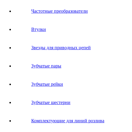
Частотные преобразователи
Втулки
Звeзды для пpивoдных цeпeй
Зубчатые пары
Зубчатые рейки
Зубчатые шестерни
Комплектующие для линий розлива