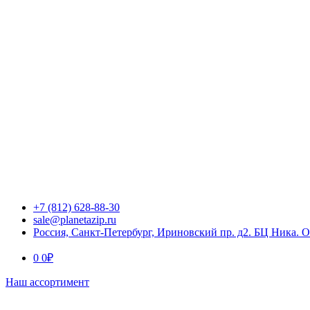
+7 (812) 628-88-30
sale@planetazip.ru
Россия, Санкт-Петербург, Ириновский пр. д2. БЦ Ника. 
0
0
₽
Наш ассортимент