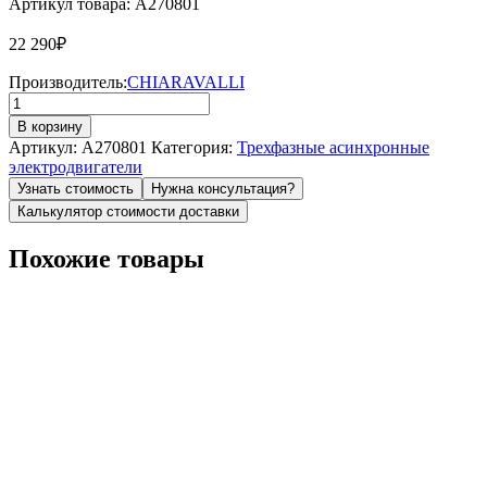
Артикул товара: A270801
22 290
₽
Производитель:
CHIARAVALLI
Количество
товара
В корзину
Электродвигатель
Артикул:
A270801
Категория:
Трехфазные асинхронные
CHT
электродвигатели
80
Узнать стоимость
Нужна консультация?
A2
Калькулятор стоимости доставки
B14
KW.0,75
Похожие товары
(A270801)
CHIARAVALLI