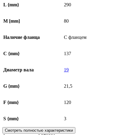
L {mm}
290
M [mm]
80
Наличие фланца
С фланцем
C {mm}
137
Диаметр вала
19
G {mm}
21,5
F {mm}
120
S {mm}
3
Смотреть полностью характеристики