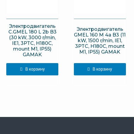
Электродвигатель
Электродвигатель
C.GMEL 180 L 2b B3
GMEL 160 M 4a B3 (11
(30 kW, 3000 r/min,
kW, 1500 r/min, IE1,
IE1, 3PTC, H180C,
3PTC, H180C, mount
mount M1, IP55)
M1, IP55) GAMAK
GAMAK
В корзину
В корзину