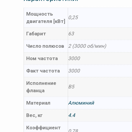
Мощность
0,25
двигателя [кВт]
Габарит
63
Число полюсов
2 (3000 об/мин)
Ном частота
3000
Факт частота
3000
Исполнение
B5
фланца
Материал
Алюминий
Вес, кг
4.4
Коэффициент
0,78