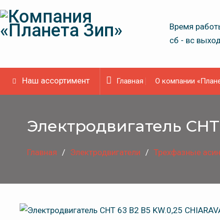
Skip
to
Время работы
content
сб - вс выхо
Наш ассортимент
Главная
О компании «Плане
Электродвигатель CHT 
Главная
Электродвигатели
Трехфазные асин