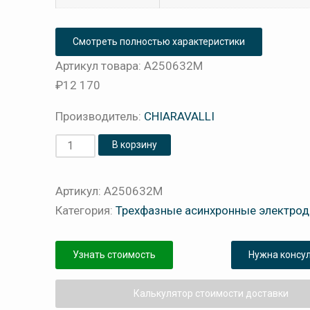
Смотреть полностью характеристики
Артикул товара: A250632M
₽
12 170
Производитель:
CHIARAVALLI
Количество
В корзину
товара
Электродвигатель
Артикул:
A250632M
CHT
Категория:
Трехфазные асинхронные электрод
63
B2
Узнать стоимость
Нужна консу
B5
KW.0,25
Калькулятор стоимости доставки
CHIARAVALLI