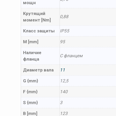
мощн
Крутящий
0,88
момент [Nm]
Класс защиты
IP55
M [mm]
95
Наличие
С фланцем
фланца
Диаметр вала
11
G {mm}
12,5
F {mm}
140
S {mm}
3
B [mm]
123