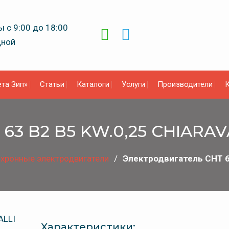
 с 9:00 до 18:00
дной
та Зип»
Статьи
Каталоги
Услуги
Производители
К
63 B2 B5 KW.0,25 CHIARAV
хронные электродвигатели
Электродвигатель CHT 6
Характеристики: