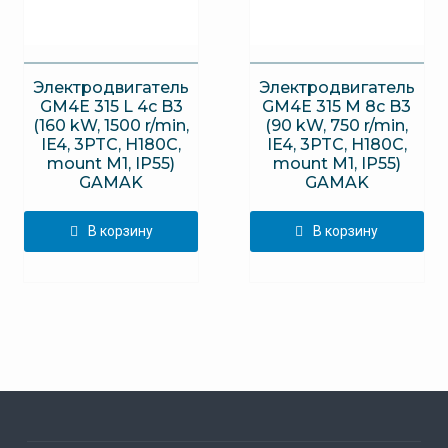
Электродвигатель
Электродвигатель
GM4E 315 L 4c B3
GM4E 315 M 8c B3
(160 kW, 1500 r/min,
(90 kW, 750 r/min,
IE4, 3PTC, H180C,
IE4, 3PTC, H180C,
mount M1, IP55)
mount M1, IP55)
GAMAK
GAMAK
В корзину
В корзину