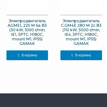
Электродвигатель
Электродвигатель
AGMEL 225 M 6a B3
C.GM4E 280 M 2c B3
(30 kW, 1000 r/min,
(110 kW, 3000 r/min,
IE1, 3PTC, H180C,
IE4, 3PTC, H180C,
mount M1, IP55)
mount M1, IP55)
GAMAK
GAMAK
В корзину
В корзину