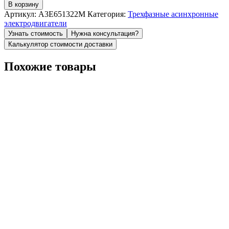
товара
В корзину
Электродвигатель
Артикул:
A3E651322M
Категория:
Трехфазные асинхронные
CHT
электродвигатели
132
Узнать стоимость
Нужна консультация?
MB6
Калькулятор стоимости доставки
B5
KW.5,5
Похожие товары
IE3
CHIARAVALLI