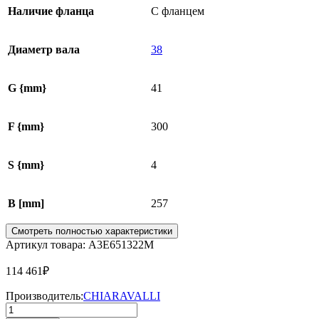
Наличие фланца
С фланцем
Диаметр вала
38
G {mm}
41
F {mm}
300
S {mm}
4
B [mm]
257
Смотреть полностью характеристики
Артикул товара: A3E651322M
114 461
₽
Производитель:
CHIARAVALLI
Количество