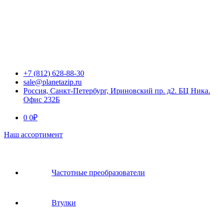
+7 (812) 628-88-30
sale@planetazip.ru
Россия, Санкт-Петербург, Ириновский пр. д2. БЦ Ника.
Офис 232Б
0
0
₽
Наш ассортимент
Частотные преобразователи
Втулки