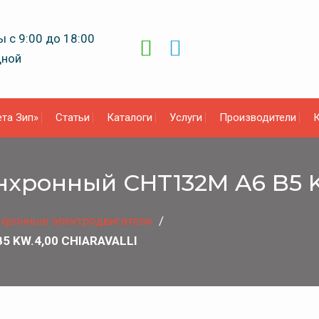
 с 9:00 до 18:00
дной
та Зип»
Статьи
Каталоги
Услуги
Производители
К
нхронный CHT132M A6 B5 
хронные электродвигатели
5 KW.4,00 CHIARAVALLI