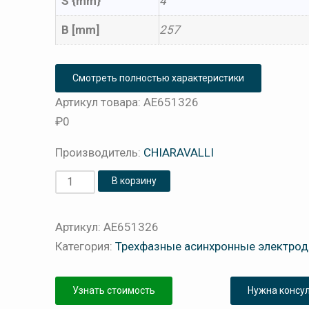
S {mm}
4
B [mm]
257
Смотреть полностью характеристики
Артикул товара: AE651326
₽
0
Производитель:
CHIARAVALLI
Количество
В корзину
товара
Электродвигатель
Артикул:
AE651326
асинхронный
Категория:
Трехфазные асинхронные электрод
CHT132M
A6
Узнать стоимость
Нужна консу
B5