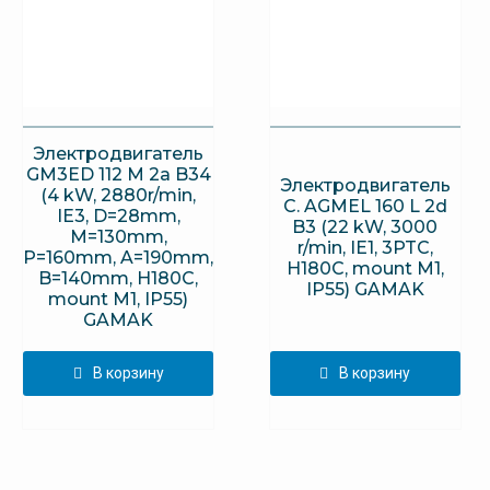
Электродвигатель
GM3ED 112 M 2a B34
Электродвигатель
(4 kW, 2880r/min,
C. AGMEL 160 L 2d
IE3, D=28mm,
B3 (22 kW, 3000
M=130mm,
r/min, IE1, 3PTC,
P=160mm, A=190mm,
H180C, mount M1,
B=140mm, H180C,
IP55) GAMAK
mount M1, IP55)
GAMAK
В корзину
В корзину