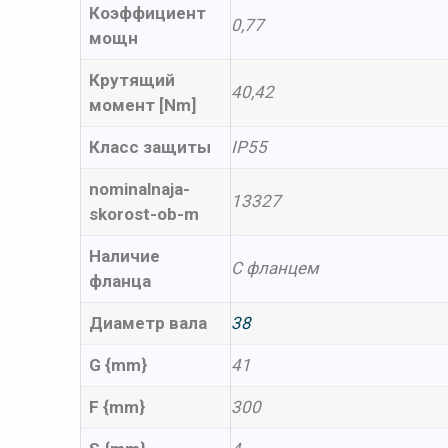
Коэффициент
0,77
мощн
Крутящий
40,42
момент [Nm]
Класс защиты
IP55
nominalnaja-
13327
skorost-ob-m
Наличие
С фланцем
фланца
Диаметр вала
38
G {mm}
41
F {mm}
300