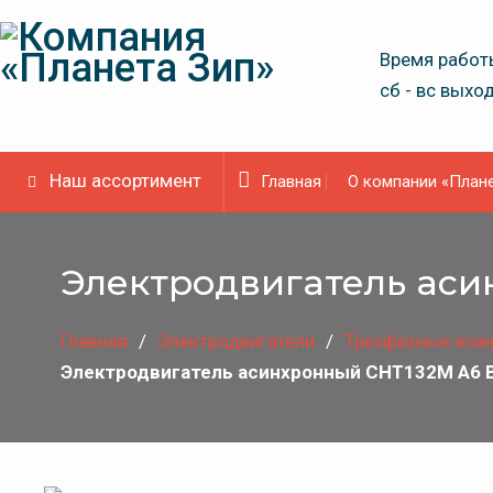
Skip
to
Время работы
content
сб - вс выхо
Наш ассортимент
Главная
О компании «Плане
Электродвигатель аси
Главная
Электродвигатели
Трехфазные асин
Электродвигатель асинхронный CHT132M A6 B