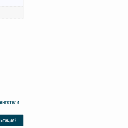
вигатели
льтация?