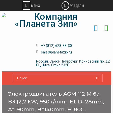
Skip
to
content
+7 (812) 628-88-30
sale@planetazip.ru
Россия, Санкт-Петербург, Ириновский пр. д2.
БЦ Ника. Офис 232Б
Электродвигатель AGM 112 M 6a
B3 (2,2 kW, 950 r/min, IE1, D=28mm,
A=190mm, B=140mm, H180C,