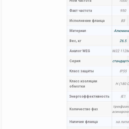
Ном частота
1000
Факт частота
950
Исполнение фланца
B3
Материал
Алюмин
Вес, кг
26.5
Аналог WEG
W22 112M
Серия
стандарт
Класс защиты
IP55
Класс изоляции
H (180 C
обмотки
Энергоэффективность
IE1
трехфаз
Количество фаз
асинхрон
Наличие фланца
на лапа