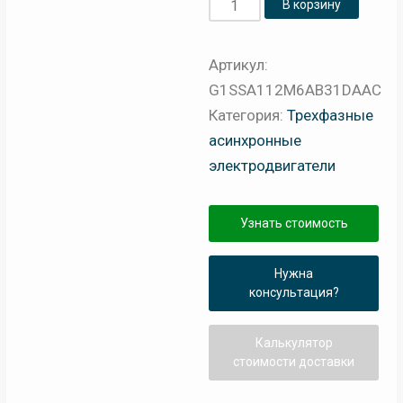
Количество
В корзину
товара
Электродвигатель
Артикул:
AGM
G1SSA112M6AB31DAAC
112
Категория:
Трехфазные
M
асинхронные
6a
электродвигатели
B3
(2,2
Узнать стоимость
kW,
950
Нужна
r/min,
консультация?
IE1,
D=28mm,
Калькулятор
A=190mm,
стоимости доставки
B=140mm,