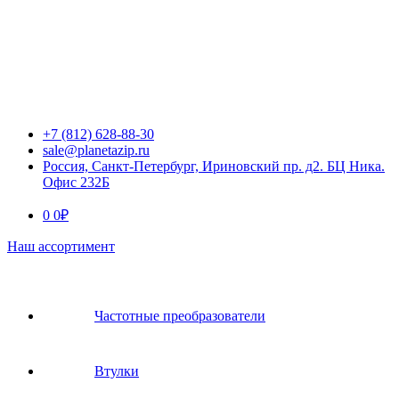
+7 (812) 628-88-30
sale@planetazip.ru
Россия, Санкт-Петербург, Ириновский пр. д2. БЦ Ника.
Офис 232Б
0
0
₽
Наш ассортимент
Частотные преобразователи
Втулки