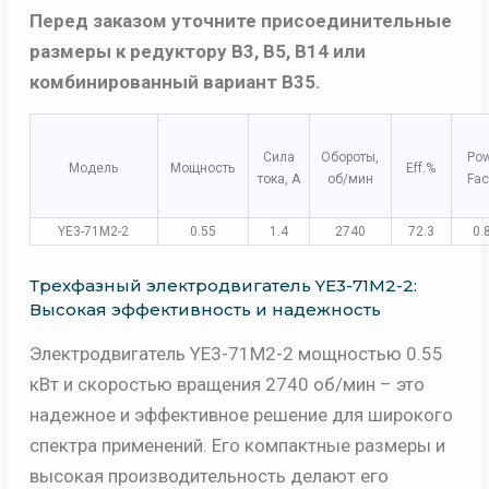
Перед заказом уточните присоединительные
размеры к редуктору B3, B5, B14 или
комбинированный вариант B35.
Сила
Обороты,
Po
Модель
Мощность
Eff.%
тока, A
об/мин
Fac
YE3-71M2-2
0.55
1.4
2740
72.3
0.
Трехфазный электродвигатель YE3-71M2-2:
Высокая эффективность и надежность
Электродвигатель YE3-71M2-2 мощностью 0.55
кВт и скоростью вращения 2740 об/мин – это
надежное и эффективное решение для широкого
спектра применений. Его компактные размеры и
высокая производительность делают его