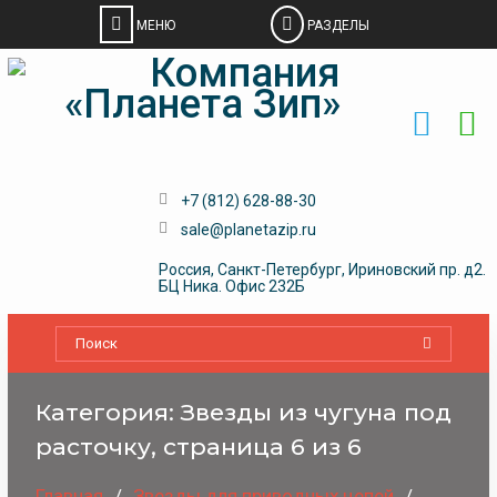
Skip
to
content
+7 (812) 628-88-30
sale@planetazip.ru
Россия, Санкт-Петербург, Ириновский пр. д2.
БЦ Ника. Офис 232Б
Категория:
Звезды из чугуна под
расточку
, страница 6 из 6
Главная
Звeзды для пpивoдных цeпeй