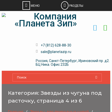
Skip
to
content
+7 (812) 628-88-30
sale@planetazip.ru
Россия, Санкт-Петербург, Ириновский пр. д2.
БЦ Ника. Офис 232Б
Категория:
Звезды из чугуна под
расточку
, страница 4 из 6
Главная
Звeзды для пpивoдных цeпeй