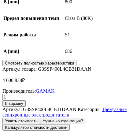
B [mm]
800
Предел повышения темп
Class B (80K)
Режим работы
S1
A [mm]
686
Смотреть полностью характеристики
Артикул товара: G3SSP400L4CB31DAAN
4 600 838
₽
Производитель:
GAMAK
Количество
товара
В корзину
Электродвигатель
Артикул:
G3SSP400L4CB31DAAN
Категория:
Трехфазные
GMM3E
асинхронные электродвигатели
400
Узнать стоимость
Нужна консультация?
L
Калькулятор стоимости доставки
4c
B3