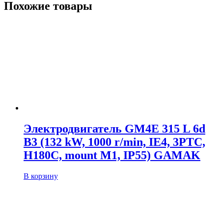
Похожие товары
(560
kW,
1490
r/min,
IE3,
D=110mm,
A=686mm,
B=800mm,
3PTC,
H180C,
mount
M1,
IP55)
GAMAK
Электродвигатель GM4E 315 L 6d
B3 (132 kW, 1000 r/min, IE4, 3PTC,
H180C, mount M1, IP55) GAMAK
В корзину