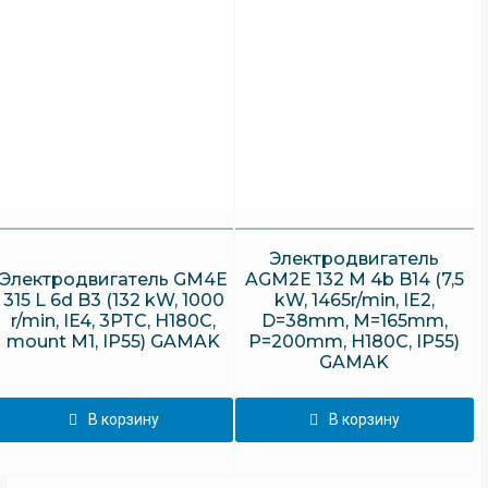
GAMAK
Электродвигатель
Электродвигатель GM4E
AGM2E 132 M 4b B14 (7,5
315 L 6d B3 (132 kW, 1000
kW, 1465r/min, IE2,
r/min, IE4, 3PTC, H180C,
D=38mm, M=165mm,
mount M1, IP55) GAMAK
P=200mm, H180C, IP55)
GAMAK
В корзину
В корзину