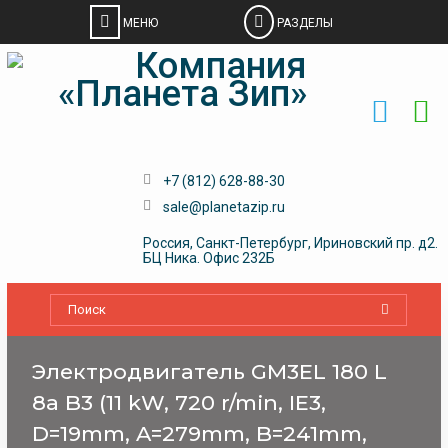
Skip
to
content
+7 (812) 628-88-30
sale@planetazip.ru
Россия, Санкт-Петербург, Ириновский пр. д2.
БЦ Ника. Офис 232Б
Электродвигатель GM3EL 180 L
8a B3 (11 kW, 720 r/min, IE3,
D=19mm, A=279mm, B=241mm,