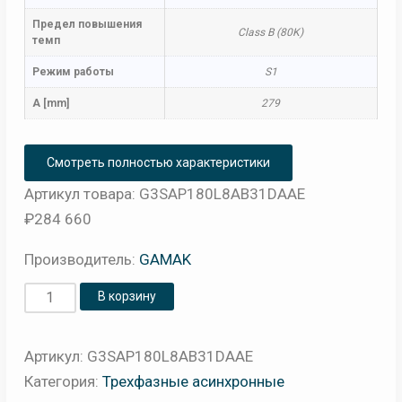
Предел повышения
Class B (80K)
темп
Режим работы
S1
A [mm]
279
Смотреть полностью характеристики
Артикул товара: G3SAP180L8AB31DAAE
₽
284 660
Производитель:
GAMAK
Количество
В корзину
товара
Электродвигатель
Артикул:
G3SAP180L8AB31DAAE
GM3EL
Категория:
Трехфазные асинхронные
180