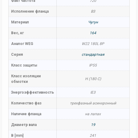
Факт частота
720
Исполнение фланца
B3
Материал
Чугун
Вес, кг
164
Аналог WEG
W22 180L 8P
Серия
стандартная
Класс защиты
IP55
Класс изоляции
H (180 C)
обмотки
Энергоэффективность
IE3
Количество фаз
трехфазный асинхронный
Наличие фланца
на лапах
Диаметр вала
19
B [mm]
241