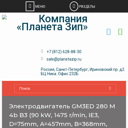
Skip
to
content
+7 (812) 628-88-30
sale@planetazip.ru
Россия, Санкт-Петербург, Ириновский пр. д2.
БЦ Ника. Офис 232Б
Электродвигатель GM3ED 280 M
4b B3 (90 kW, 1475 r/min, IE3,
D=75mm, A=457mm, B=368mm,