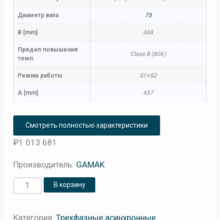
Диаметр вала
75
B [mm]
368
Предел повышения
Class B (80K)
темп
Режим работы
S1+S2
A [mm]
457
Смотреть полностью характеристики
₽
1 013 681
Производитель:
GAMAK
Количество
В корзину
товара
Электродвигатель
Категория:
Трехфазные асинхронные