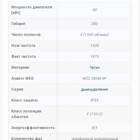
Мощность двигателя
90
[кВт]
Габарит
280
Число полюсов
4 (1500 об/мин)
Ном частота
1500
Факт частота
1475
Материал
Чугун
Аналог WEG
W22 280M 4P
Серия
дымоудаление
Класс защиты
IP55
Класс изоляции
F (155 C)
обмотки
Энергоэффективность
IE3
Количество фаз
трехфазный асинхронный