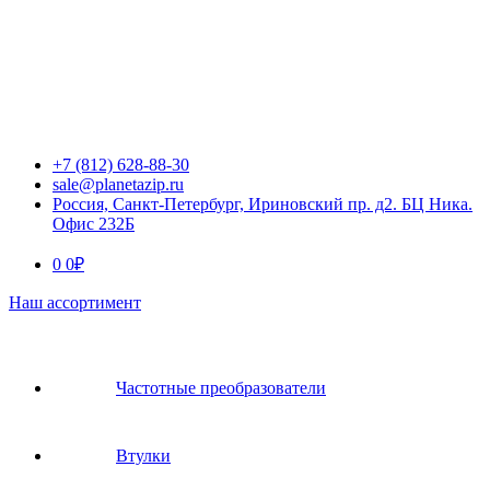
+7 (812) 628-88-30
sale@planetazip.ru
Россия, Санкт-Петербург, Ириновский пр. д2. БЦ Ника.
Офис 232Б
0
0
₽
Наш ассортимент
Частотные преобразователи
Втулки