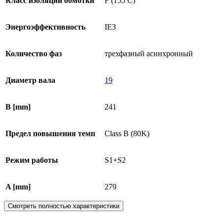
Класс изоляции обмотки
F (155 C)
Энергоэффективность
IE3
Количество фаз
трехфазный асинхронный
Диаметр вала
19
B [mm]
241
Предел повышения темп
Class B (80K)
Режим работы
S1+S2
A [mm]
279
Смотреть полностью характеристики