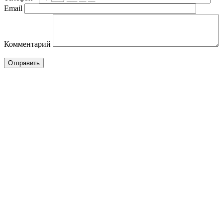
Email
B=305mm,
3PTC,
H180C,
mount
Комментарий
M1,
IP55)
GAMAK