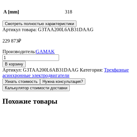
A [mm]
318
Смотреть полностью характеристики
Артикул товара: G3TAA200L6AB31DAAG
229 873
₽
Производитель:
GAMAK
Количество
товара
В корзину
Электродвигатель
Артикул:
G3TAA200L6AB31DAAG
Категория:
Трехфазные
AGM3EL
асинхронные электродвигатели
200
Узнать стоимость
Нужна консультация?
L
Калькулятор стоимости доставки
6a
B3
Похожие товары
(18,5
kW,
980
r/min,
IE3,
D=55mm,
A=318mm,