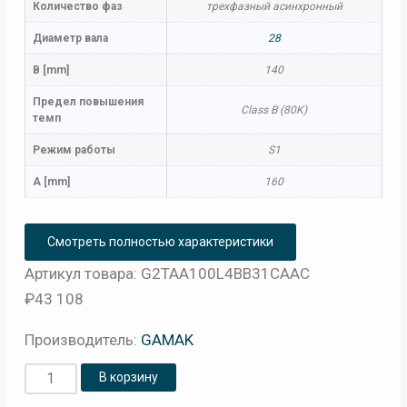
Количество фаз
трехфазный асинхронный
Диаметр вала
28
B [mm]
140
Предел повышения
Class B (80K)
темп
Режим работы
S1
A [mm]
160
Смотреть полностью характеристики
Артикул товара: G2TAA100L4BB31CAAC
₽
43 108
Производитель:
GAMAK
Количество
В корзину
товара