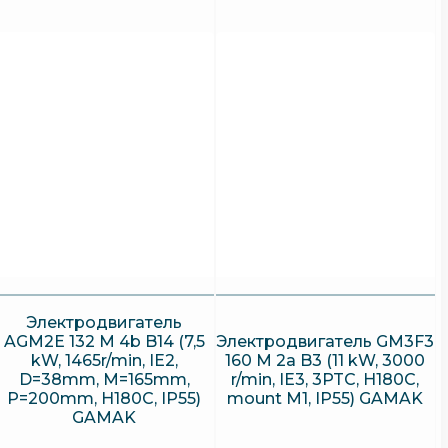
M1,
IP55)
GAMAK
Электродвигатель
AGM2E 132 M 4b B14 (7,5
Электродвигатель GM3F3
kW, 1465r/min, IE2,
160 M 2a B3 (11 kW, 3000
D=38mm, M=165mm,
r/min, IE3, 3PTC, H180C,
P=200mm, H180C, IP55)
mount M1, IP55) GAMAK
GAMAK