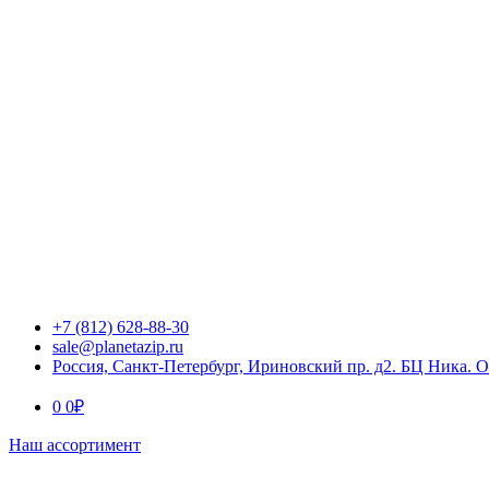
+7 (812) 628-88-30
sale@planetazip.ru
Россия, Санкт-Петербург, Ириновский пр. д2. БЦ Ника. 
0
0
₽
Наш ассортимент