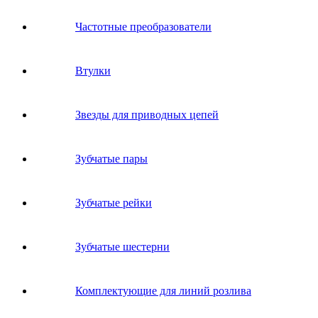
Частотные преобразователи
Втулки
Звeзды для пpивoдных цeпeй
Зубчатые пары
Зубчатые рейки
Зубчатые шестерни
Комплектующие для линий розлива