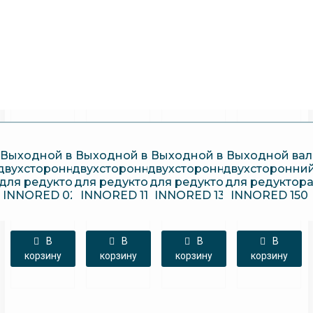
Выходной вал
Выходной вал
Выходной вал
Выходной вал
двухсторонний
двухсторонний
двухсторонний
двухсторонни
для редуктора
для редуктора
для редуктора
для редуктор
INNORED 025
INNORED 110
INNORED 130
INNORED 150
В
В
В
В
корзину
корзину
корзину
корзину