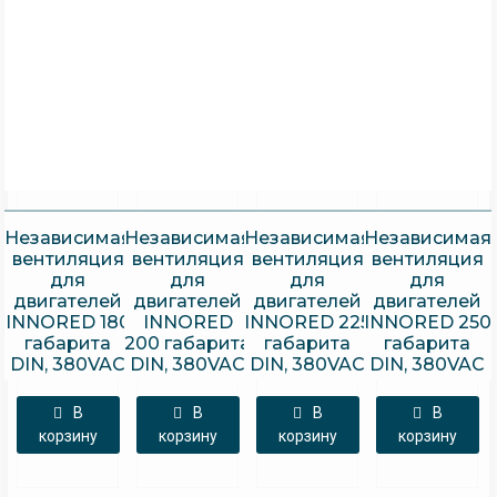
Независимая
Независимая
Независимая
Независимая
вентиляция
вентиляция
вентиляция
вентиляция
для
для
для
для
двигателей
двигателей
двигателей
двигателей
INNORED 180
INNORED
INNORED 225
INNORED 250
габарита
200 габарита
габарита
габарита
DIN, 380VAC
DIN, 380VAC
DIN, 380VAC
DIN, 380VAC
В
В
В
В
корзину
корзину
корзину
корзину