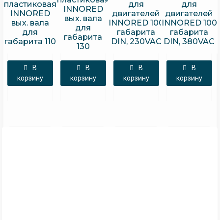
пластиковая
для
для
INNORED
INNORED
двигателей
двигателей
вых. вала
вых. вала
INNORED 100
INNORED 100
для
для
габарита
габарита
габарита
габарита 110
DIN, 230VAC
DIN, 380VAC
130
В
В
В
В
корзину
корзину
корзину
корзину