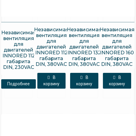
Независимая
Независимая
Независимая
Независимая
вентиляция
вентиляция
вентиляция
вентиляция
для
для
для
для
двигателей
двигателей
двигателей
двигателей
INNORED 112
INNORED 132
INNORED 160
INNORED 112
габарита
габарита
габарита
габарита
DIN, 380VAC
DIN, 380VAC
DIN, 380VAC
DIN, 230VAC
В
В
В
Подробнее
корзину
корзину
корзину