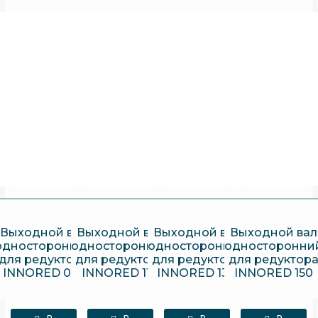
Выходной вал
Выходной вал
Выходной вал
Выходной вал
односторонний
односторонний
односторонний
односторонни
для редуктора
для редуктора
для редуктора
для редуктор
INNORED 025
INNORED 110
INNORED 130
INNORED 150