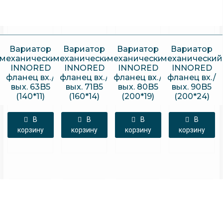
Вариатор
Вариатор
Вариатор
Вариатор
механический
механический
механический
механический
INNORED
INNORED
INNORED
INNORED
фланец вх./
фланец вх./
фланец вх./
фланец вх./
вых. 63B5
вых. 71B5
вых. 80B5
вых. 90B5
(140*11)
(160*14)
(200*19)
(200*24)
В
В
В
В
корзину
корзину
корзину
корзину