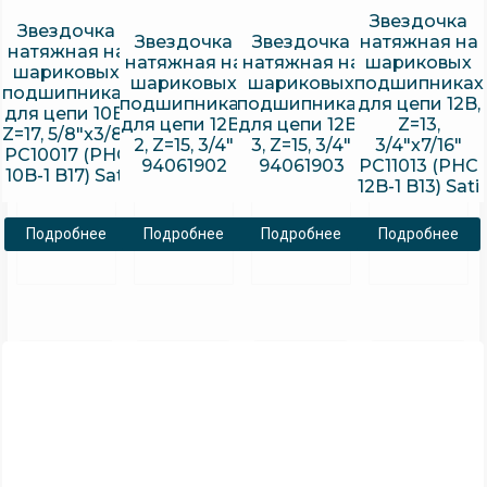
Звездочка
Звездочка
Звездочка
Звездочка
натяжная на
натяжная на
натяжная на
натяжная на
шариковых
шариковых
шариковых
шариковых
подшипниках
подшипниках
подшипниках
подшипниках
для цепи 12B,
для цепи 10B,
для цепи 12B-
для цепи 12B-
Z=13,
Z=17, 5/8″x3/8″
2, Z=15, 3/4″
3, Z=15, 3/4″
3/4″x7/16″
PC10017 (PHC
94061902
94061903
PC11013 (PHC
10B-1 B17) Sati
12B-1 B13) Sati
Подробнее
Подробнее
Подробнее
Подробнее