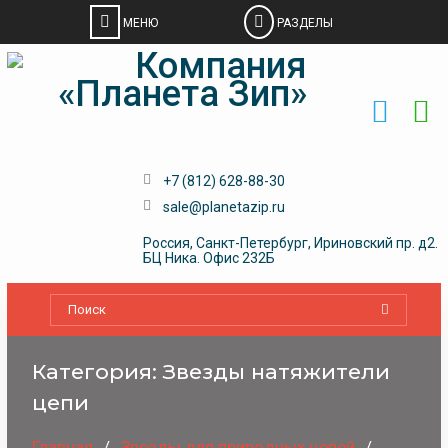
Skip
to
content
+7 (812) 628-88-30
sale@planetazip.ru
Россия, Санкт-Петербург, Ириновский пр. д2.
БЦ Ника. Офис 232Б
Категория:
Звезды натяжители
цепи
Главная
Звeзды для пpивoдных цeпeй