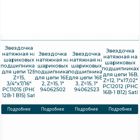
Звездочка
Звездочка
натяжная на
Звездочка
Звездочка
натяжная на
шариковых
натяжная на
натяжная на
шариковых
подшипниках
шариковых
шариковых
подшипниках
для цепи 12B,
подшипниках
подшипниках
для цепи 16B,
Z=15,
для цепи 16B-
для цепи 16B-
Z=12, 1″x17,02″
3/4″x7/16″
2, Z=15, 1″
3, Z=15, 1″
PC12012 (PHC
PC11015 (PHC
94062502
94062523
16B-1 B12) Sati
12B-1 B15) Sati
Подробнее
Подробнее
Подробнее
Подробнее