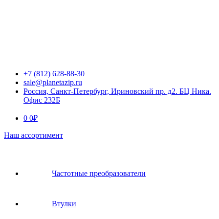
+7 (812) 628-88-30
sale@planetazip.ru
Россия, Санкт-Петербург, Ириновский пр. д2. БЦ Ника.
Офис 232Б
0
0
₽
Наш ассортимент
Частотные преобразователи
Втулки