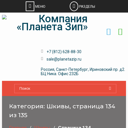
Skip
to
content
+7 (812) 628-88-30
sale@planetazip.ru
Россия, Санкт-Петербург, Ириновский пр. д2.
БЦ Ника. Офис 232Б
Категория:
Шкивы
, страница 134
из 135
Главная
Шкивы
Страница 134