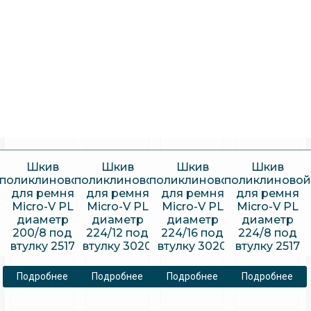
Шкив
Шкив
Шкив
Шкив
поликлиновой
поликлиновой
поликлиновой
поликлиновой
для ремня
для ремня
для ремня
для ремня
Micro-V PL
Micro-V PL
Micro-V PL
Micro-V PL
диаметр
диаметр
диаметр
диаметр
200/8 под
224/12 под
224/16 под
224/8 под
втулку 2517
втулку 3020
втулку 3020
втулку 2517
Подробнее
Подробнее
Подробнее
Подробнее