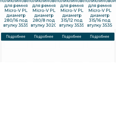
поликлиновой
поликлиновой
поликлиновой
поликлиновой
для ремня
для ремня
для ремня
для ремня
Micro-V PL
Micro-V PL
Micro-V PL
Micro-V PL
диаметр
диаметр
диаметр
диаметр
280/16 под
280/8 под
315/12 под
315/16 под
втулку 3535
втулку 3020
втулку 3535
втулку 3535
Подробнее
Подробнее
Подробнее
Подробнее