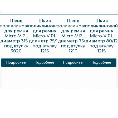
Шкив
Шкив
Шкив
Шкив
поликлиновой
поликлиновой
поликлиновой
поликлиновой
для ремня
для ремня
для ремня
для ремня
Micro-V PL
Micro-V PL
Micro-V PL
Micro-V PL
диаметр 315/8
диаметр 75/12
диаметр 75/8
диаметр 80/12
под втулку
под втулку
под втулку
под втулку
3020
1215
1210
1215
Подробнее
Подробнее
Подробнее
Подробнее