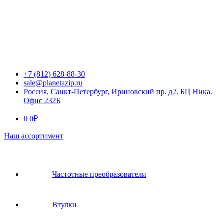
+7 (812) 628-88-30
sale@planetazip.ru
Россия, Санкт-Петербург, Ириновский пр. д2. БЦ Ника.
Офис 232Б
0
0
₽
Наш ассортимент
Частотные преобразователи
Втулки