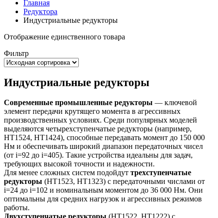
Главная
Редуктора
Индустриальные редукторы
Отображение единственного товара
Фильтр
Индустриальные редукторы
Современные промышленные редукторы
— ключевой
элемент передачи крутящего момента в агрессивных
производственных условиях. Среди популярных моделей
выделяются четырехступенчатые редукторы (например,
HT1524, HT1424), способные передавать момент до 150 000
Нм и обеспечивать широкий диапазон передаточных чисел
(от i=92 до i=405). Такие устройства идеальны для задач,
требующих высокой точности и надежности.
Для менее сложных систем подойдут
трехступенчатые
редукторы
(HT1523, HT1323) с передаточными числами от
i=24 до i=102 и номинальным моментом до 36 000 Нм. Они
оптимальны для средних нагрузок и агрессивных режимов
работы.
Двухступенчатые редукторы
(HT1522, HT1222) с