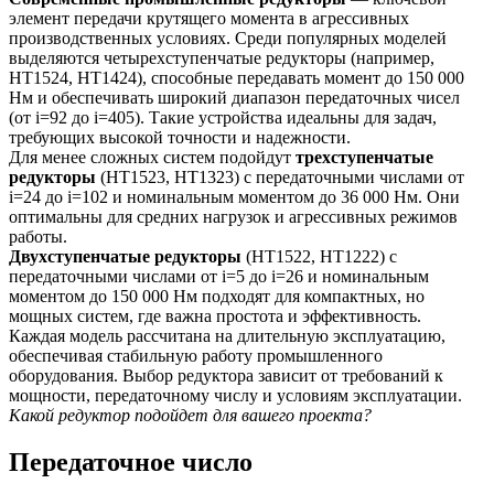
элемент передачи крутящего момента в агрессивных
производственных условиях. Среди популярных моделей
выделяются четырехступенчатые редукторы (например,
HT1524, HT1424), способные передавать момент до 150 000
Нм и обеспечивать широкий диапазон передаточных чисел
(от i=92 до i=405). Такие устройства идеальны для задач,
требующих высокой точности и надежности.
Для менее сложных систем подойдут
трехступенчатые
редукторы
(HT1523, HT1323) с передаточными числами от
i=24 до i=102 и номинальным моментом до 36 000 Нм. Они
оптимальны для средних нагрузок и агрессивных режимов
работы.
Двухступенчатые редукторы
(HT1522, HT1222) с
передаточными числами от i=5 до i=26 и номинальным
моментом до 150 000 Нм подходят для компактных, но
мощных систем, где важна простота и эффективность.
Каждая модель рассчитана на длительную эксплуатацию,
обеспечивая стабильную работу промышленного
оборудования. Выбор редуктора зависит от требований к
мощности, передаточному числу и условиям эксплуатации.
Какой редуктор подойдет для вашего проекта?
Передаточное число