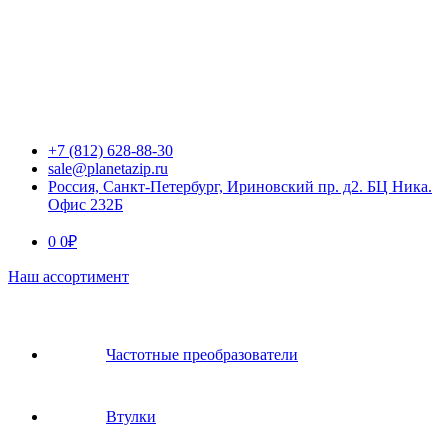
+7 (812) 628-88-30
sale@planetazip.ru
Россия, Санкт-Петербург, Ириновский пр. д2. БЦ Ника.
Офис 232Б
0
0
₽
Наш ассортимент
Частотные преобразователи
Втулки