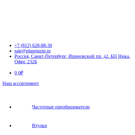
+7 (812) 628-88-30
sale@planetazip.ru
Россия, Санкт-Петербург, Ириновский пр. д2. БЦ Ника.
Офис 232Б
0
0
₽
Наш ассортимент
Частотные преобразователи
Втулки