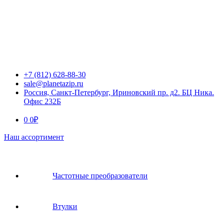
+7 (812) 628-88-30
sale@planetazip.ru
Россия, Санкт-Петербург, Ириновский пр. д2. БЦ Ника.
Офис 232Б
0
0
₽
Наш ассортимент
Частотные преобразователи
Втулки