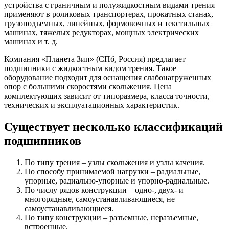
устройства с граничным и полужидкостным видами трения
применяют в роликовых транспортерах, прокатных станах,
грузоподъемных, линейных, формовочных и текстильных
машинах, тяжелых редукторах, мощных электрических
машинах и т. д.
Компания «Планета Зип» (СПб, Россия) предлагает
подшипники с жидкостным видом трения. Такое
оборудование подходит для оснащения слабонагруженных
опор с большими скоростями скольжения. Цена
комплектующих зависит от типоразмера, класса точности,
технических и эксплуатационных характеристик.
Существует несколько классификаций
подшипников
По типу трения – узлы скольжения и узлы качения.
По способу принимаемой нагрузки – радиальные,
упорные, радиально-упорные и упорно-радиальные.
По числу рядов конструкции – одно-, двух- и
многорядные, самоустанавливающиеся, не
самоустанавливающиеся.
По типу конструкции – разъемные, неразъемные,
встроенные.