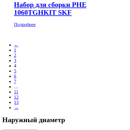
Набор для сборки PHE
1060TGHKIT SKF
Подробнее
←
1
2
3
4
5
6
7
…
11
12
13
→
Наружный диаметр