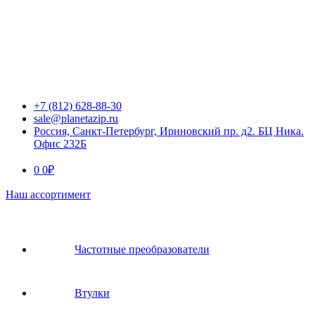
+7 (812) 628-88-30
sale@planetazip.ru
Россия, Санкт-Петербург, Ириновский пр. д2. БЦ Ника.
Офис 232Б
0
0
₽
Наш ассортимент
Частотные преобразователи
Втулки