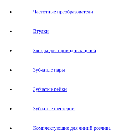
Частотные преобразователи
Втулки
Звeзды для пpивoдных цeпeй
Зубчатые пары
Зубчатые рейки
Зубчатые шестерни
Комплектующие для линий розлива