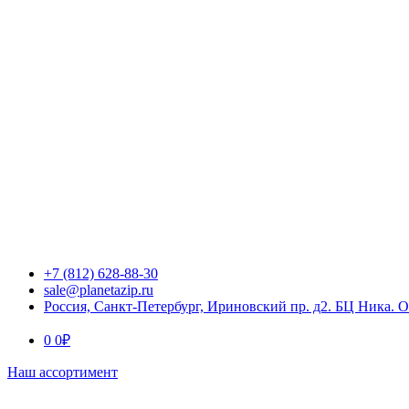
+7 (812) 628-88-30
sale@planetazip.ru
Россия, Санкт-Петербург, Ириновский пр. д2. БЦ Ника. 
0
0
₽
Наш ассортимент