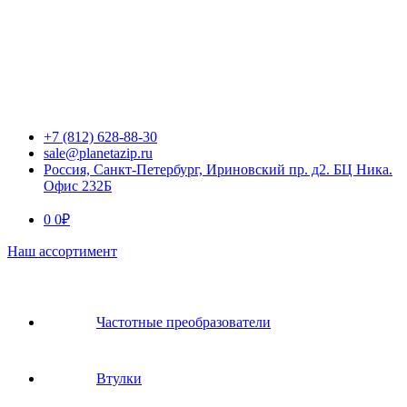
+7 (812) 628-88-30
sale@planetazip.ru
Россия, Санкт-Петербург, Ириновский пр. д2. БЦ Ника.
Офис 232Б
0
0
₽
Наш ассортимент
Частотные преобразователи
Втулки