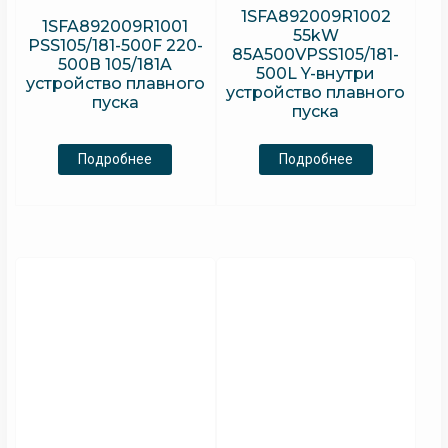
1SFA892009R1002
1SFA892009R1001
55kW
PSS105/181-500F 220-
85А500VPSS105/181-
500В 105/181A
500L Y-внутри
устройство плавного
устройство плавного
пуска
пуска
Подробнее
Подробнее