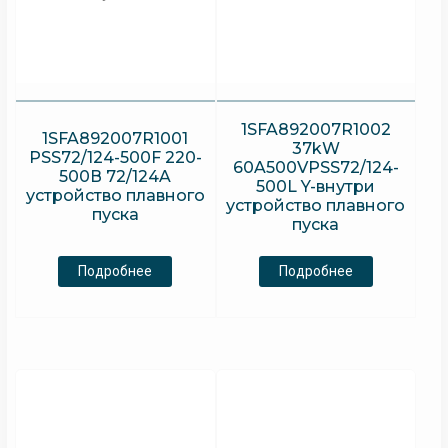
1SFA892007R1002
1SFA892007R1001
37kW
PSS72/124-500F 220-
60A500VPSS72/124-
500В 72/124A
500L Y-внутри
устройство плавного
устройство плавного
пуска
пуска
Подробнее
Подробнее