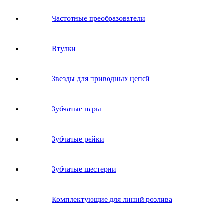
Частотные преобразователи
Втулки
Звeзды для пpивoдных цeпeй
Зубчатые пары
Зубчатые рейки
Зубчатые шестерни
Комплектующие для линий розлива