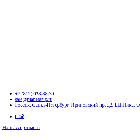
+7 (812) 628-88-30
sale@planetazip.ru
Россия, Санкт-Петербург, Ириновский пр. д2. БЦ Ника. 
0
0
₽
Наш ассортимент