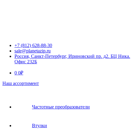
+7 (812) 628-88-30
sale@planetazip.ru
Россия, Санкт-Петербург, Ириновский пр. д2. БЦ Ника.
Офис 232Б
0
0
₽
Наш ассортимент
Частотные преобразователи
Втулки