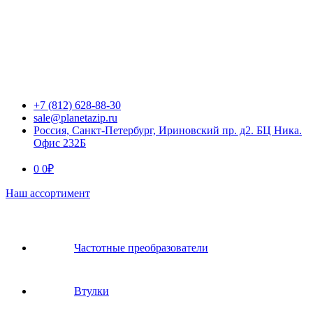
+7 (812) 628-88-30
sale@planetazip.ru
Россия, Санкт-Петербург, Ириновский пр. д2. БЦ Ника.
Офис 232Б
0
0
₽
Наш ассортимент
Частотные преобразователи
Втулки