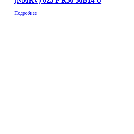
(NMRV) 025 P R50 56B14 U
Подробнее