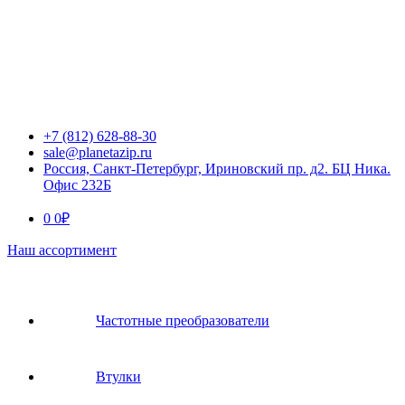
+7 (812) 628-88-30
sale@planetazip.ru
Россия, Санкт-Петербург, Ириновский пр. д2. БЦ Ника.
Офис 232Б
0
0
₽
Наш ассортимент
Частотные преобразователи
Втулки