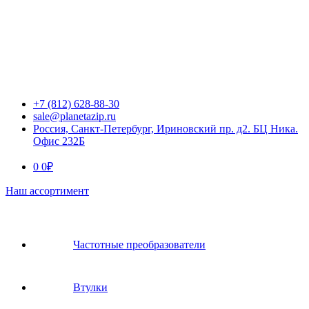
+7 (812) 628-88-30
sale@planetazip.ru
Россия, Санкт-Петербург, Ириновский пр. д2. БЦ Ника.
Офис 232Б
0
0
₽
Наш ассортимент
Частотные преобразователи
Втулки