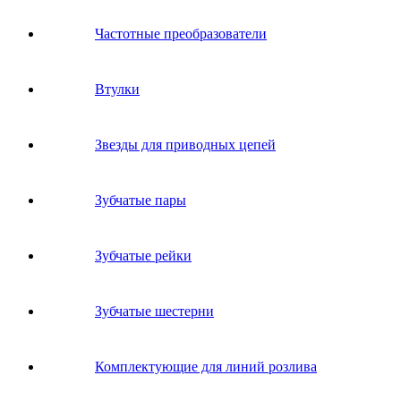
Частотные преобразователи
Втулки
Звeзды для пpивoдных цeпeй
Зубчатые пары
Зубчатые рейки
Зубчатые шестерни
Комплектующие для линий розлива