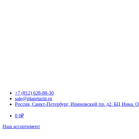
+7 (812) 628-88-30
sale@planetazip.ru
Россия, Санкт-Петербург, Ириновский пр. д2. БЦ Ника. 
0
0
₽
Наш ассортимент