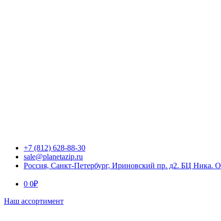
+7 (812) 628-88-30
sale@planetazip.ru
Россия, Санкт-Петербург, Ириновский пр. д2. БЦ Ника. 
0
0
₽
Наш ассортимент