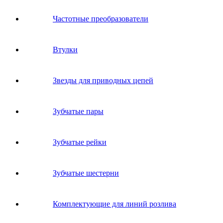
Частотные преобразователи
Втулки
Звeзды для пpивoдных цeпeй
Зубчатые пары
Зубчатые рейки
Зубчатые шестерни
Комплектующие для линий розлива