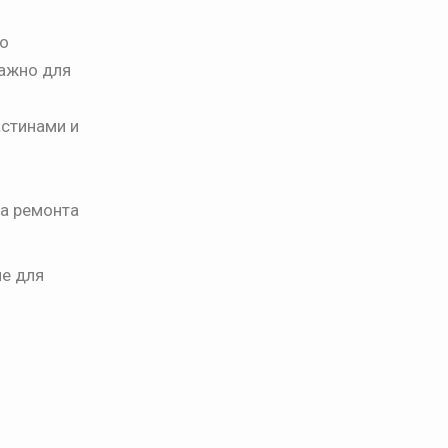
но
важно для
стинами и
та ремонта
е для