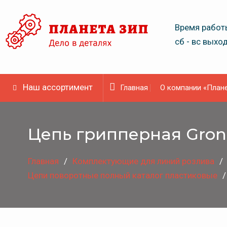
Skip
to
Время работы
content
сб - вс выхо
Наш ассортимент
Главная
О компании «Плане
Цепь грипперная Gro
Главная
Комплектующие для линий розлива
Цепи поворотные полный каталог пластиковые