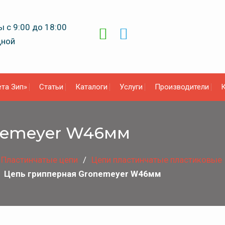
 с 9:00 до 18:00
дной
та Зип»
Статьи
Каталоги
Услуги
Производители
К
nemeyer W46мм
Пластинчатые цепи
Цепи пластинчатые пластиковые
Цепь грипперная Gronemeyer W46мм