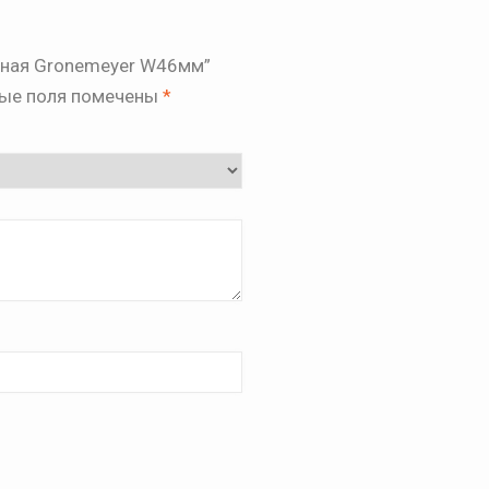
ерная Gronemeyer W46мм”
ые поля помечены
*