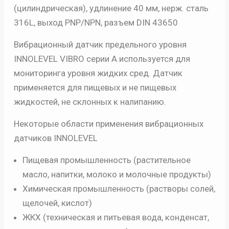
(цилиндрическая), удлинение 40 мм, нерж. сталь
мм,
316L, выход PNP/NPN, разъем DIN 43650
нерж.
сталь
Вибрационный датчик предельного уровня
316L
INNOLEVEL VIBRO серии A используется для
мониторинга уровня жидких сред. Датчик
применяется для пищевых и не пищевых
жидкостей, не склонных к налипанию.
Некоторые области применения вибрационных
датчиков INNOLEVEL
Пищевая промышленность (растительное
масло, напитки, молоко и молочные продукты)
Химическая промышленность (растворы солей,
щелочей, кислот)
ЖКХ (техническая и питьевая вода, конденсат,