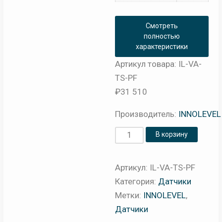
Смотреть
полностью
характеристики
Артикул товара: IL-VA-
TS-PF
₽
31 510
Производитель:
INNOLEVEL
Количество
В корзину
товара
Вибрационный
Артикул:
IL-VA-TS-PF
датчик
Категория:
Датчики
уровня
Метки:
INNOLEVEL
,
жидкостей
Датчики
INNOLEVEL,