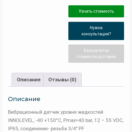
-40
Узнать стоимость
+150°С,
Pmax=40
Нужна
bar,
консультация?
12
-
Калькулятор
55
стоимости доставки
VDC,
IP65,
соединение-
Описание
Отзывы (0)
резьба
3/4''
Описание
PF
Вибрационный датчик уровня жидкостей
(цилиндрическая),
INNOLEVEL, -40 +150°С, Pmax=40 bar, 12 – 55 VDC,
удлинение
IP65, соединение- резьба 3/4'' PF
40