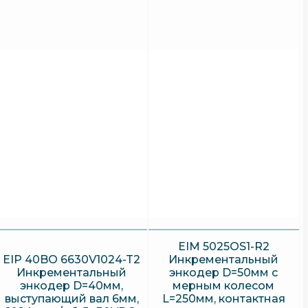
EIM 5025OS1-R2
EIP 40BO 6630V1024-T2
Инкрементальный
Инкрементальный
энкодер D=50мм с
энкодер D=40мм,
мерным колесом
выступающий вал 6мм,
L=250мм, контактная