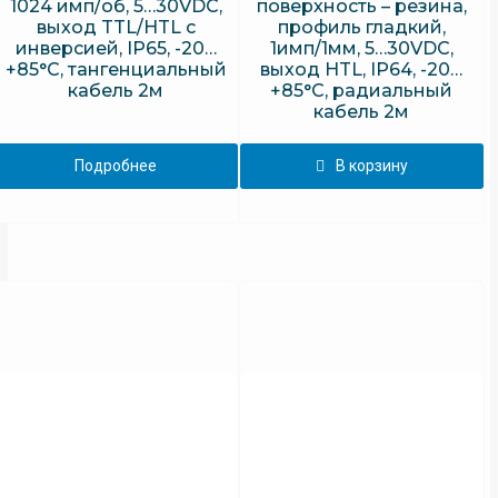
1024 имп/об, 5…30VDC,
поверхность – резина,
выход TTL/HTL с
профиль гладкий,
инверсией, IP65, -20…
1имп/1мм, 5…30VDC,
+85°C, тангенциальный
выход HTL, IP64, -20…
кабель 2м
+85°C, радиальный
кабель 2м
Подробнее
В корзину