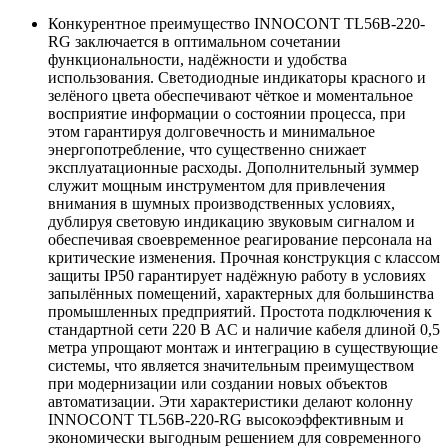
Конкурентное преимущество INNOCONT TL56B-220-
RG заключается в оптимальном сочетании
функциональности, надёжности и удобства
использования. Светодиодные индикаторы красного и
зелёного цвета обеспечивают чёткое и моментальное
восприятие информации о состоянии процесса, при
этом гарантируя долговечность и минимальное
энергопотребление, что существенно снижает
эксплуатационные расходы. Дополнительный зуммер
служит мощным инструментом для привлечения
внимания в шумных производственных условиях,
дублируя световую индикацию звуковым сигналом и
обеспечивая своевременное реагирование персонала на
критические изменения. Прочная конструкция с классом
защиты IP50 гарантирует надёжную работу в условиях
запылённых помещений, характерных для большинства
промышленных предприятий. Простота подключения к
стандартной сети 220 В AC и наличие кабеля длиной 0,5
метра упрощают монтаж и интеграцию в существующие
системы, что является значительным преимуществом
при модернизации или создании новых объектов
автоматизации. Эти характеристики делают колонну
INNOCONT TL56B-220-RG высокоэффективным и
экономически выгодным решением для современного