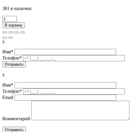
381 в наличии
Количество
товара
В корзину
Светосигнальная
колонна
INNOCONT
x
TL56B-
220-
Имя*
RG
Телефон*
x
Имя*
Телефон*
Email
Комментарий