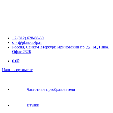
+7 (812) 628-88-30
sale@planetazip.ru
Россия, Санкт-Петербург, Ириновский пр. д2. БЦ Ника.
Офис 232Б
0
0
₽
Наш ассортимент
Частотные преобразователи
Втулки