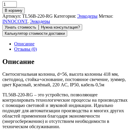
Количество
товара
В корзину
Светосигнальная
Артикул:
TL56B-220-RG
Категория:
Энкодеры
Метки:
колонна
INNOCONT
,
Энкодеры
INNOCONT
Узнать стоимость
Нужна консультация?
TL56B-
Калькулятор стоимости доставки
220-
RG
Описание
Отзывы (0)
Описание
Светосигнальная колонна, d=56, высота колонны 418 мм,
светодиод, стойка+основание, постоянное свечение, зуммер,
цвет Красный, зелёный, 220 AC, IP50, кабель 0,5м
TL56B-220-RG – это устройство, позволяющее
контролировать технологические процессы на производствах
с помощью световой и звуковой индикации. Идеально
подходят для автоматизации производства и многих других
областей применения благодаря экономичности
(энергосбережению) и отсутствием необходимости в
техническом обслуживании.