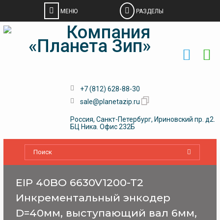
Skip
to
content
+7 (812) 628-88-30
sale@planetazip.ru
Россия, Санкт-Петербург, Ириновский пр. д2.
БЦ Ника. Офис 232Б
EIP 40BO 6630V1200-T2
Инкрементальный энкодер
D=40мм, выступающий вал 6мм,