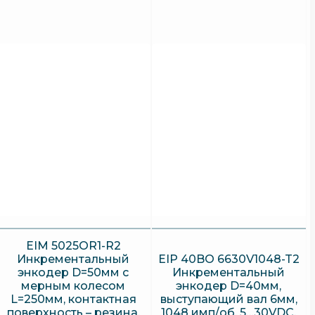
EIM 5025OR1-R2
Инкрементальный
EIP 40BO 6630V1048-T2
энкодер D=50мм с
Инкрементальный
мерным колесом
энкодер D=40мм,
L=250мм, контактная
выступающий вал 6мм,
поверхность – резина,
1048 имп/об, 5…30VDC,