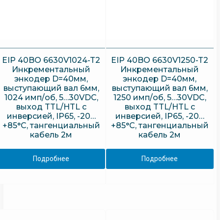
EIP 40BO 6630V1024-T2
EIP 40BO 6630V1250-T2
Инкрементальный
Инкрементальный
энкодер D=40мм,
энкодер D=40мм,
выступающий вал 6мм,
выступающий вал 6мм,
1024 имп/об, 5…30VDC,
1250 имп/об, 5…30VDC,
выход TTL/HTL с
выход TTL/HTL с
инверсией, IP65, -20…
инверсией, IP65, -20…
+85°C, тангенциальный
+85°C, тангенциальный
кабель 2м
кабель 2м
Подробнее
Подробнее