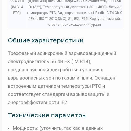
56 4B EX
(0,09×1400) 80*9 мм, Напряжение питания 220/380В 50
(IM B14
Гц-(Δ/Y), Температурный диапазон (-30…+40⁰C), Датчик
PTC)
температуры PTC, Вид взрывозащиты (1 Ex db IIC T4 Gb Х
/ Ех tb IIIC T120°C Db Х), S1, IE2, IP65, Корпус алюминий,
страна происхождения -Турция
Общие характеристики
Трехфазный асинхронный взрывозащищенный
электродвигатель
56 4B EX (IM B14)
,
предназначенный для работы в условиях
взрывоопасных зон по газам и пыли. Оснащен
встроенным датчиком температуры PTC и
соответствует стандартам взрывозащиты и
энергоэффективности IE2.
Технические параметры
Мощность:
(уточнить, так как в данных