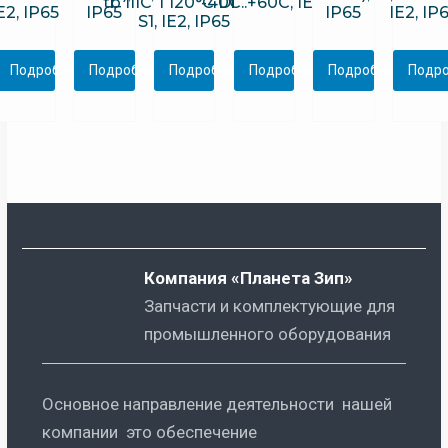
tb IIIC T120°C Db Х),
-40С..+60С, IE3.
E2, IP65
IP65
IP65
IE2, IP
S1, IE2, IP65
Подробнее
Подробнее
Подробнее
Подробнее
Подробнее
Подр
Компания «Планета Зип»
Запчасти и комплектующие для
промышленного оборудования
Основное направление деятельности нашей
компании это обеспечение