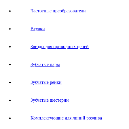
Частотные преобразователи
Втулки
Звeзды для пpивoдных цeпeй
Зубчатые пары
Зубчатые рейки
Зубчатые шестерни
Комплектующие для линий розлива