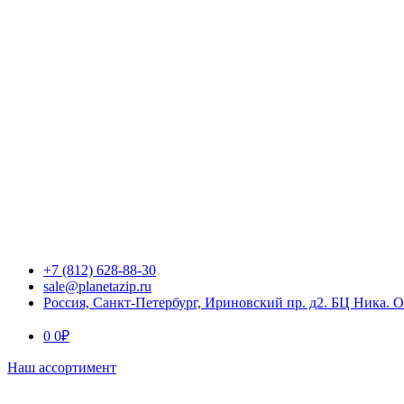
+7 (812) 628-88-30
sale@planetazip.ru
Россия, Санкт-Петербург, Ириновский пр. д2. БЦ Ника. 
0
0
₽
Наш ассортимент